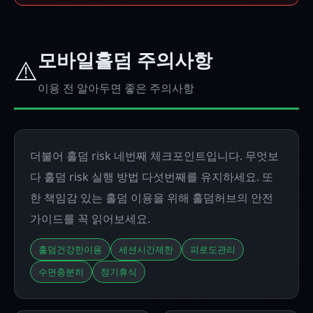
모바일홀덤 주의사항
⚠️
이용 전 알아두면 좋은 주의사항
더불어 홀덤 risk 네번째 체크포인트입니다. 무엇보
다 홀덤 risk 실행 방법 다섯번째를 유지하세요. 또
한 책임감 있는 홀덤 이용을 위해 홀덤허브의 안전
가이드를 꼭 읽어보세요.
홀덤건강한이용
세션시간제한
피로도관리
수면충분히
정기휴식