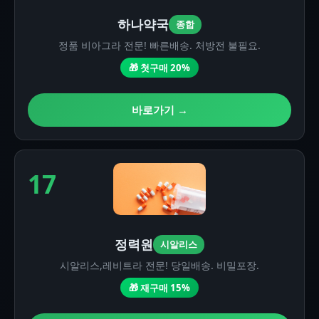
하나약국
종합
정품 비아그라 전문! 빠른배송. 처방전 불필요.
🎁 첫구매 20%
바로가기 →
17
정력원
시알리스
시알리스,레비트라 전문! 당일배송. 비밀포장.
🎁 재구매 15%