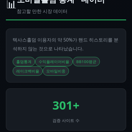
📊
참고할 만한 시장 데이터
텍사스홀덤 이용자의 약 50%가 핸드 히스토리를 분
석하지 않는 것으로 나타났습니다.
홀덤통계
수익플레이어비율
BB100평균
레이크백비율
모바일비중
301+
검증 사이트 수