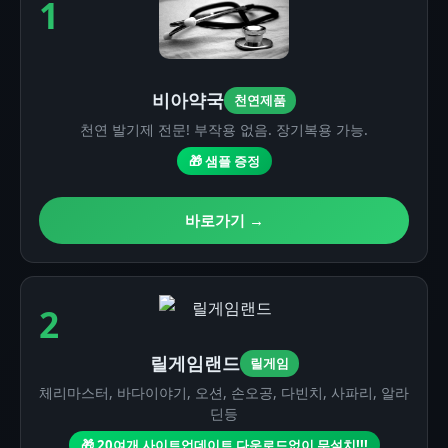
1
비아약국
천연제품
천연 발기제 전문! 부작용 없음. 장기복용 가능.
🎁 샘플 증정
바로가기 →
2
릴게임랜드
릴게임
체리마스터, 바다이야기, 오션, 손오공, 다빈치, 사파리, 알라
딘등
🎁 20여개 사이트업데이트 다운로드없이 무설치!!!