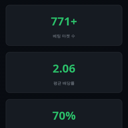
771+
베팅 마켓 수
2.06
평균 배당률
70%