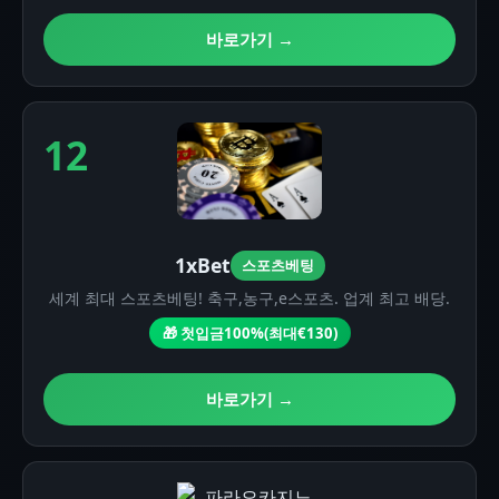
바로가기 →
12
1xBet
스포츠베팅
세계 최대 스포츠베팅! 축구,농구,e스포츠. 업계 최고 배당.
🎁 첫입금100%(최대€130)
바로가기 →