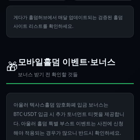
게다가 홀덤허브에서 매달 업데이트되는 검증된 홀덤
사이트 리스트를 확인하세요.
모바일홀덤 이벤트·보너스
🎁
보너스 받기 전 확인할 것들
아울러 텍사스홀덤 암호화폐 입금 보너스는
BTC·USDT 입금 시 추가 토너먼트 티켓을 제공합니
다. 아울러 홀덤 특별 부스트 이벤트는 사전에 신청
해야 적용되는 경우가 많으니 반드시 확인하세요.