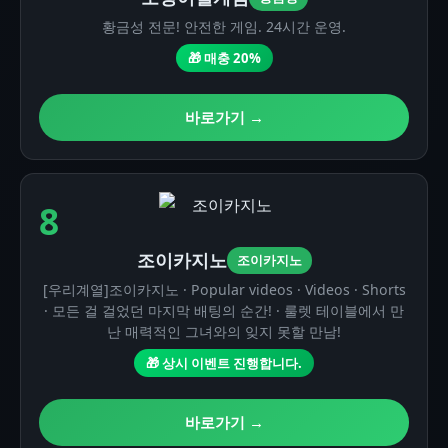
황금성 전문! 안전한 게임. 24시간 운영.
🎁 매충 20%
바로가기 →
8
조이카지노
조이카지노
[우리계열]조이카지노 · Popular videos · Videos · Shorts
· 모든 걸 걸었던 마지막 배팅의 순간! · 룰렛 테이블에서 만
난 매력적인 그녀와의 잊지 못할 만남!
🎁 상시 이벤트 진행합니다.
바로가기 →