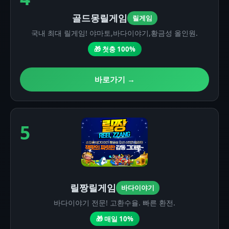
골드몽릴게임
릴게임
국내 최대 릴게임! 야마토,바다이야기,황금성 올인원.
🎁 첫충 100%
바로가기 →
5
릴짱릴게임
바다이야기
바다이야기 전문! 고환수율. 빠른 환전.
🎁 매일 10%