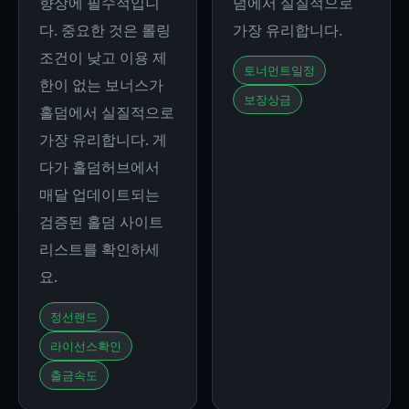
향상에 필수적입니
덤에서 실질적으로
다. 중요한 것은 롤링
가장 유리합니다.
조건이 낮고 이용 제
토너먼트일정
한이 없는 보너스가
보장상금
홀덤에서 실질적으로
가장 유리합니다. 게
다가 홀덤허브에서
매달 업데이트되는
검증된 홀덤 사이트
리스트를 확인하세
요.
정선랜드
라이선스확인
출금속도