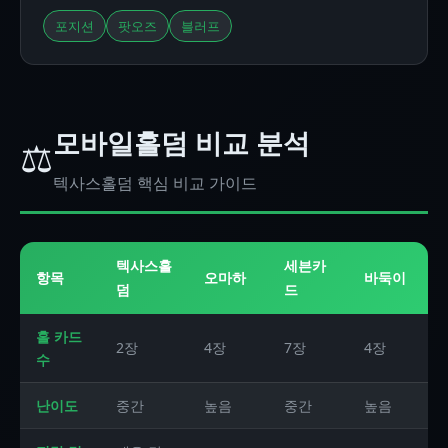
포지션
팟오즈
블러프
모바일홀덤 비교 분석
⚖️
텍사스홀덤 핵심 비교 가이드
텍사스홀
세븐카
항목
오마하
바둑이
덤
드
홀 카드
2장
4장
7장
4장
수
난이도
중간
높음
중간
높음