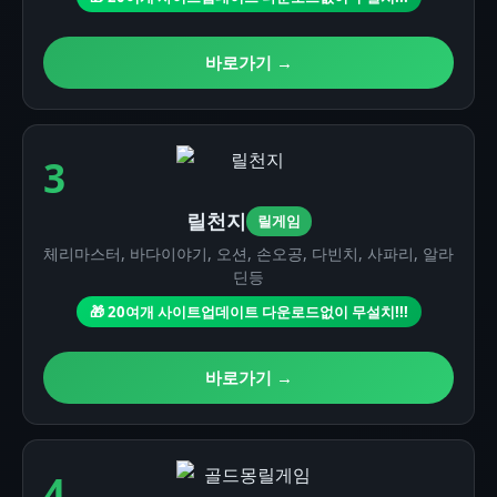
바로가기 →
3
릴천지
릴게임
체리마스터, 바다이야기, 오션, 손오공, 다빈치, 사파리, 알라
딘등
🎁 20여개 사이트업데이트 다운로드없이 무설치!!!
바로가기 →
4