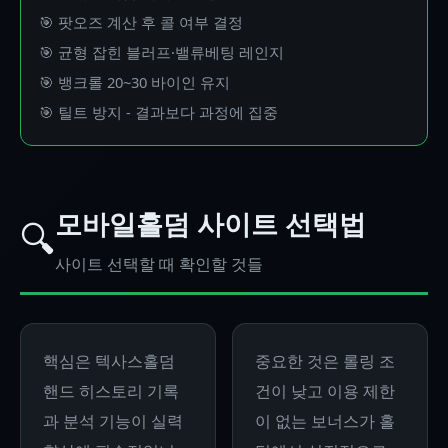
🎯 팟오즈 계산 후 콜 여부 결정
🎯 균형 잡힌 블러프·밸류베팅 레인지
🎯 뱅크롤 20~30 바이인 유지
🎯 틸트 방지 - 결과보다 과정에 집중
모바일홀덤 사이트 선택법
🔍
사이트 선택할 때 확인할 것들
핵심은 텍사스홀덤
중요한 것은 롤링 조
핸드 히스토리 기록
건이 낮고 이용 제한
과 분석 기능이 실력
이 없는 보너스가 홀