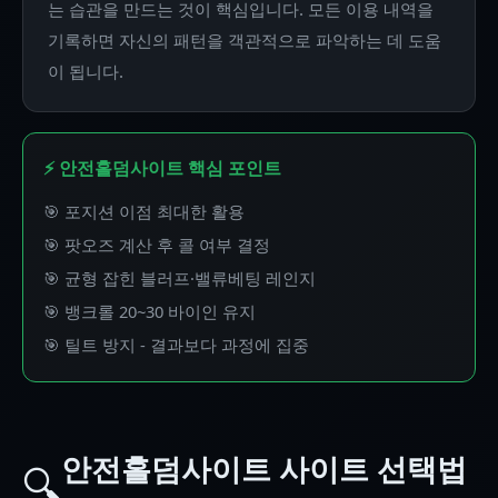
는 습관을 만드는 것이 핵심입니다. 모든 이용 내역을
기록하면 자신의 패턴을 객관적으로 파악하는 데 도움
이 됩니다.
⚡ 안전홀덤사이트 핵심 포인트
🎯 포지션 이점 최대한 활용
🎯 팟오즈 계산 후 콜 여부 결정
🎯 균형 잡힌 블러프·밸류베팅 레인지
🎯 뱅크롤 20~30 바이인 유지
🎯 틸트 방지 - 결과보다 과정에 집중
안전홀덤사이트 사이트 선택법
🔍