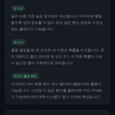
포지션
딜러 버튼 기준 늦은 포지션이 유리합니다. 마지막에 행동
할수록 상대 정보를 더 많이 얻어 넓은 핸드 범위로 수익성
있는 플레이가 가능합니다.
팟 오즈
콜을 결정할 때 팟 오즈와 내 아웃츠 확률을 비교합니다. 팟
이 100이고 콜이 20이면 팟 오즈 5:1, 내 적중 확률이 이보
다 높으면 콜이 수학적으로 유리합니다.
온라인 홀덤 특징
오프라인 대비 빠른 핸드 속도·멀티테이블링·HUD 활용이
가능합니다. 시간당 더 많은 핸드를 플레이해 수익 극대화
가 가능하며 레이크백 시스템이 장기 수익에 핵심입니다.