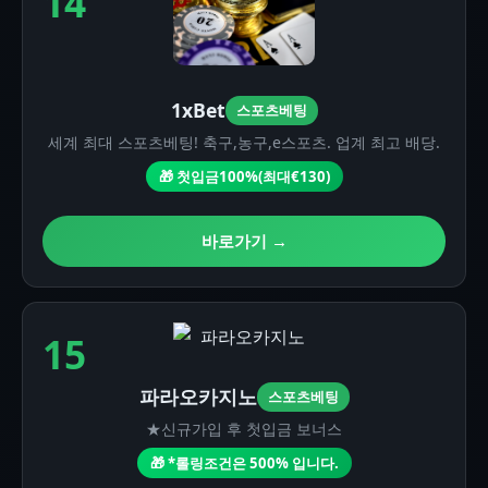
14
1xBet
스포츠베팅
세계 최대 스포츠베팅! 축구,농구,e스포츠. 업계 최고 배당.
🎁 첫입금100%(최대€130)
바로가기 →
15
파라오카지노
스포츠베팅
★신규가입 후 첫입금 보너스
🎁 *롤링조건은 500% 입니다.