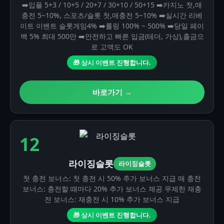
➡️입플 5+3 / 10+5 / 20+7 / 30+10 / 50+15 ➡️카지노 첫,매
충전 5~10%, 스포츠/슬롯 첫,매충전 5~10% ➡️실시간 리베
이트 이벤트 슬롯게임4% ➡️롤링 100% ~ 500% ➡️당일 페이
백 5% 최대 500만 ➡️안전하고 빠른 입금(테더, 가상),출금으
로 고액도 OK
🎁 상시 이벤트 진행합니다.
바로가기 →
12
라이징슬롯
라이징슬롯
첫 충전 보너스: 첫 충전 시 50% 추가 보너스 지급 매 충전
보너스: 충전할 때마다 20% 추가 보너스 제공 무제한 재충
전 보너스: 재충전 시 10% 추가 보너스 지급
🎁 상시 이벤트 진행합니다.