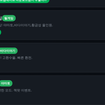
임
릴게임
임! 야마토,바다이야기,황금성 올인원.
바다이야기
 고환수율. 빠른 환전.
야마토
양한 모드. 잭팟 이벤트.