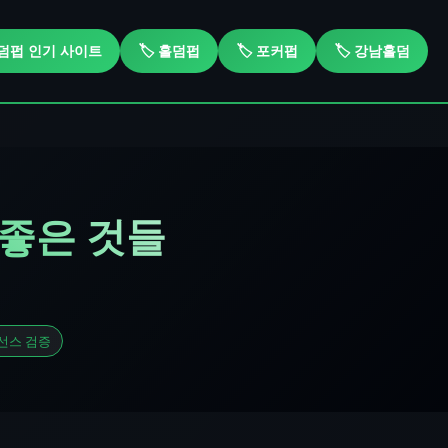
홀덤펍 인기 사이트
🏷️ 홀덤펍
🏷️ 포커펍
🏷️ 강남홀덤
 좋은 것들
선스 검증