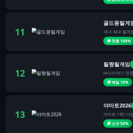
골드몽릴게
11
국내 최대 릴게
🎁 첫충 100%
릴짱릴게임
12
바다이야기 전문!
🎁 매일 10%
야마토2026
13
야마토 1위! 다
🎁 신규 50%