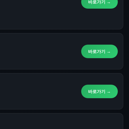
바로가기 →
바로가기 →
바로가기 →