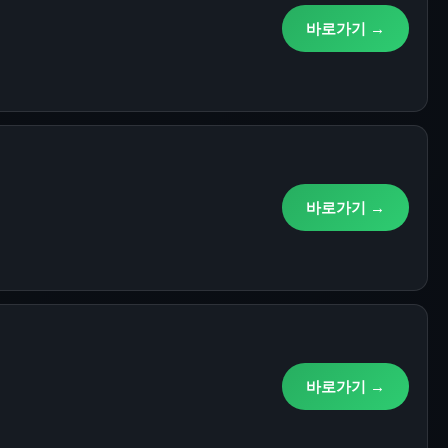
바로가기 →
바로가기 →
바로가기 →