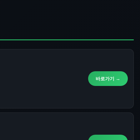
바로가기 →