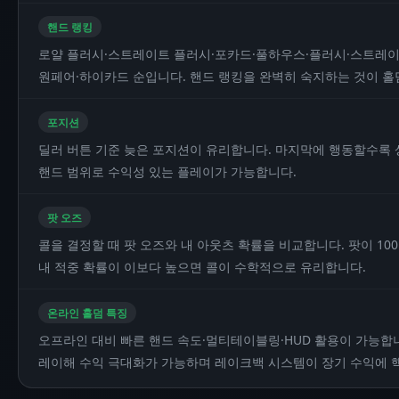
핸드 랭킹
로얄 플러시·스트레이트 플러시·포카드·풀하우스·플러시·스트레
원페어·하이카드 순입니다. 핸드 랭킹을 완벽히 숙지하는 것이 홀
포지션
딜러 버튼 기준 늦은 포지션이 유리합니다. 마지막에 행동할수록 
핸드 범위로 수익성 있는 플레이가 가능합니다.
팟 오즈
콜을 결정할 때 팟 오즈와 내 아웃츠 확률을 비교합니다. 팟이 100이
내 적중 확률이 이보다 높으면 콜이 수학적으로 유리합니다.
온라인 홀덤 특징
오프라인 대비 빠른 핸드 속도·멀티테이블링·HUD 활용이 가능합니
레이해 수익 극대화가 가능하며 레이크백 시스템이 장기 수익에 