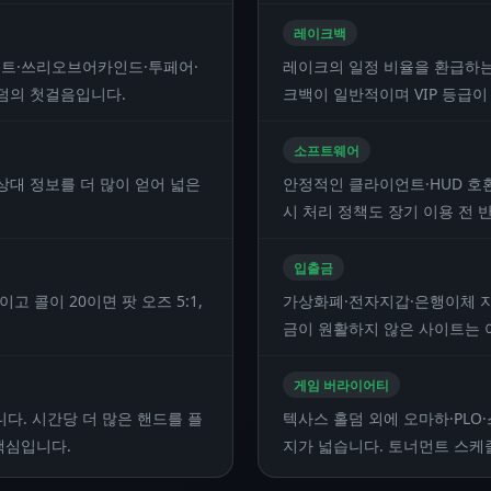
레이크백
이트·쓰리오브어카인드·투페어·
레이크의 일정 비율을 환급하는
덤의 첫걸음입니다.
크백이 일반적이며 VIP 등급
소프트웨어
상대 정보를 더 많이 얻어 넓은
안정적인 클라이언트·HUD 호
시 처리 정책도 장기 이용 전 
입출금
고 콜이 20이면 팟 오즈 5:1,
가상화폐·전자지갑·은행이체 지
금이 원활하지 않은 사이트는 
게임 버라이어티
다. 시간당 더 많은 핸드를 플
텍사스 홀덤 외에 오마하·PL
핵심입니다.
지가 넓습니다. 토너먼트 스케