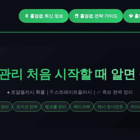
📎 홀덤펍 최신 정보
📕 홀덤펍 전략 가이드
💎 
리 처음 시작할 때 알면
♠️ 로얄플러시 확률 | 🃏 스트레이트플러시 | ✅ 족보 완벽 정리
익관리
포지션 전략
뱅크롤 관리
레이크백
캐시·토너먼트
라이